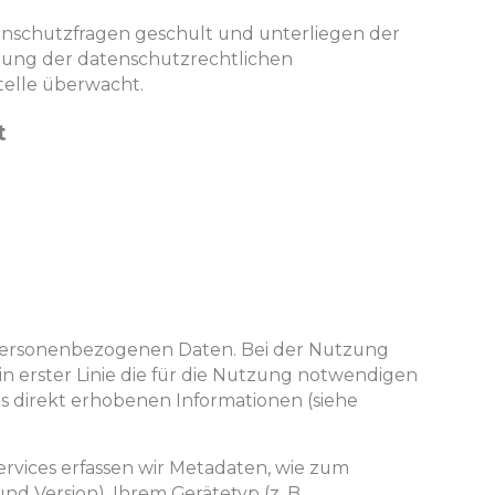
enschutzfragen geschult und unterliegen der
tung der datenschutzrechtlichen
elle überwacht.
t
 personenbezogenen Daten. Bei der Nutzung
in erster Linie die für die Nutzung notwendigen
ns direkt erhobenen Informationen (siehe
vices erfassen wir Metadaten, wie zum
nd Version), Ihrem Gerätetyp (z. B.